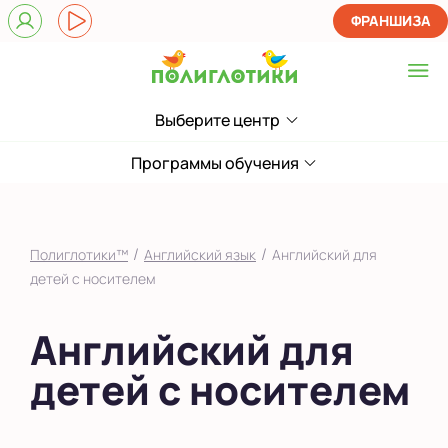
ФРАНШИЗА
Выберите центр
Выберите центр
Показать на карте
Программы обучения
Выбрать другой город
/
/
Полиглотики™
Английский язык
Английский для
детей с носителем
Английский для
детей с носителем